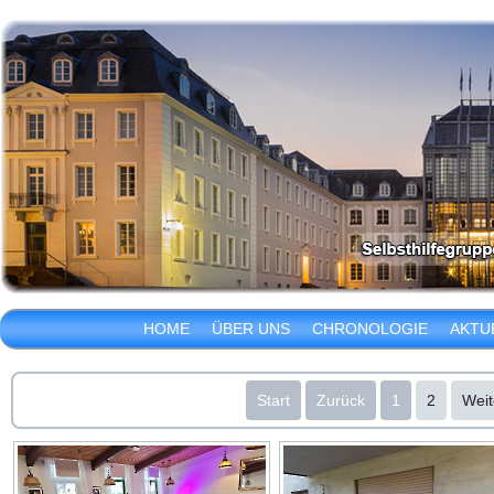
HOME
ÜBER UNS
CHRONOLOGIE
AKTU
Start
Zurück
1
2
Weit