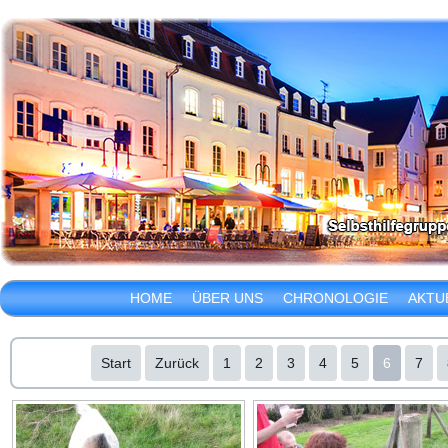
HOME
ÜBER UNS
CHRONOLOGIE
AKTU
Start
Zurück
1
2
3
4
5
6
7