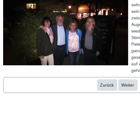
seh
sei
zwi
Auge
wie
Sti
Pati
gan
gese
auf 
gehö
Zurück
Weiter